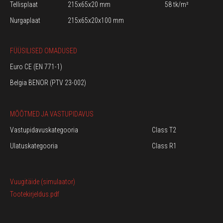
Tellisplaat
215x65x20 mm
58 tk/m²
Nurgaplaat
215x65x20x100 mm
FÜÜSILISED OMADUSED
Euro CE (EN 771-1)
Belgia BENOR (PTV 23-002)
MÕÕTMED JA VASTUPIDAVUS
Vastupidavuskategooria
Class T2
Ulatuskategooria
Class R1
Vuugitäide (simulaator)
Tootekirjeldus.pdf