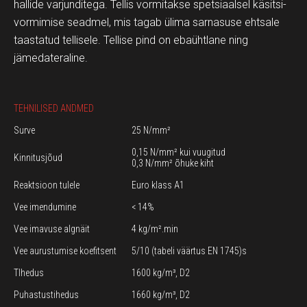
hallide varjunditega. Tellis vormitakse spetsiaalsel käsitsi-
vormimise seadmel, mis tagab ülima sarnasuse ehtsale
taastatud tellisele. Tellise pind on ebaühtlane ning
jämedateraline.
TEHNILISED ANDMED
Surve
25 N/mm²
0,15 N/mm² kui vuugitud
Kinnitusjõud
0,3 N/mm² õhuke kiht
Reaktsioon tulele
Euro klass A1
Vee imendumine
< 14%
Vee imavuse algnäit
4 kg/m².min
Vee aurustumise koefitsent
5/10 (tabeli väärtus EN 1745)s
TIhedus
1600 kg/m³, D2
Puhastustihedus
1660 kg/m³, D2