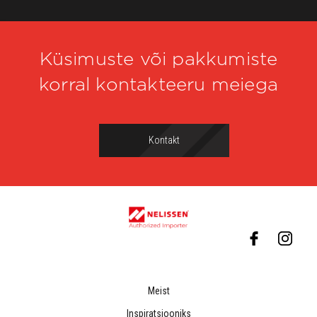
Küsimuste või pakkumiste
korral kontakteeru meiega
Kontakt
Meist
Inspiratsiooniks