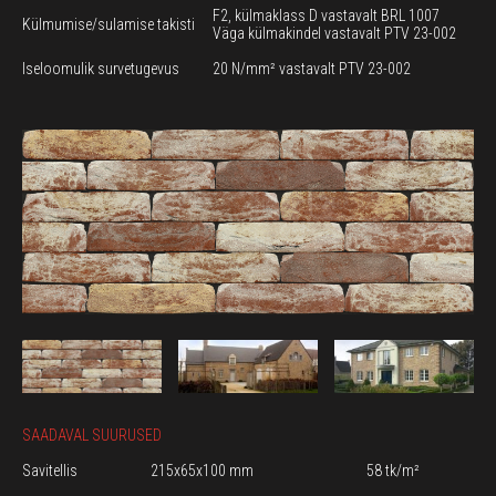
F2, külmaklass D vastavalt BRL 1007
Külmumise/sulamise takisti
Väga külmakindel vastavalt PTV 23-002
Iseloomulik survetugevus
20 N/mm² vastavalt PTV 23-002
SAADAVAL SUURUSED
Savitellis
215x65x100 mm
58 tk/m²