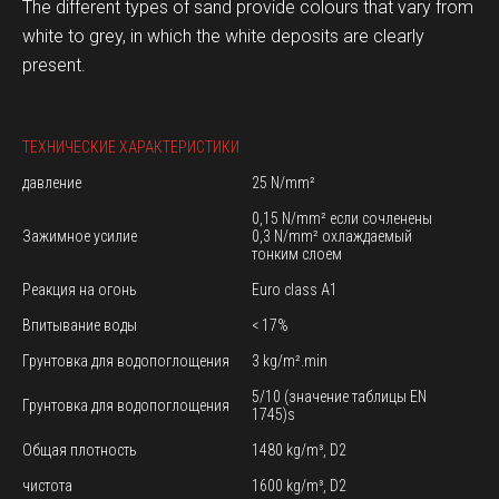
The different types of sand provide colours that vary from
white to grey, in which the white deposits are clearly
present.
ТЕХНИЧЕСКИЕ ХАРАКТЕРИСТИКИ
давление
25 N/mm²
0,15 N/mm² если сочленены
Зажимное усилие
0,3 N/mm² охлаждаемый
тонким слоем
Реакция на огонь
Euro class A1
Впитывание воды
< 17%
Грунтовка для водопоглощения
3 kg/m².min
5/10 (значение таблицы EN
Грунтовка для водопоглощения
1745)s
Общая плотность
1480 kg/m³, D2
чистота
1600 kg/m³, D2