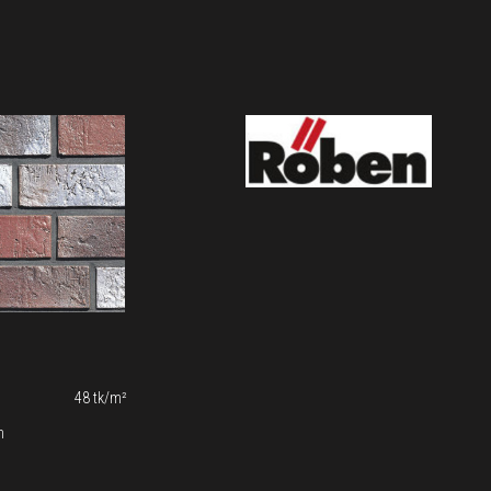
48 tk/m²
m