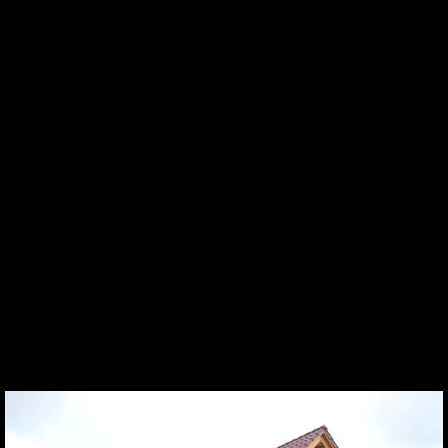
Est
Eng
Ru
Old Limburg Baekel Brick