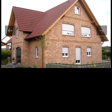
Küsimuste või pakkumiste
korral kontakteeru meiega
Kontakt
Meist
Inspiratsiooniks
Tooted