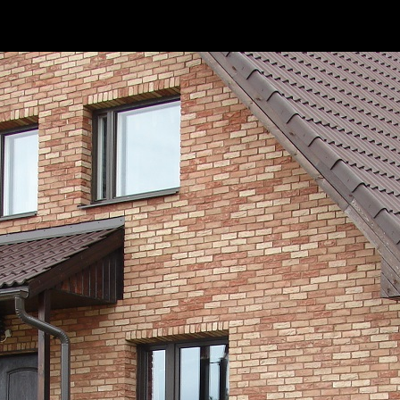
Meist
Inspiratsiooniks
Magnolia