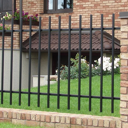
 korral kontakteeru meiega
Meist
Insp