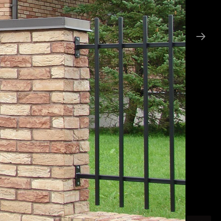
Kontakt
iratsiooniks
Tooted
Tehtud tööd
Uudised
Kontakt