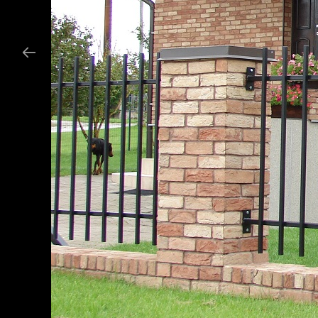
Küsimuste või pakkumiste
Est
Eng
Ru