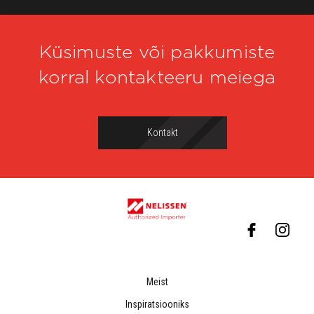
Küsimuste või pakkumiste
korral kontakteeru meiega
Kontakt
Meist
Inspiratsiooniks