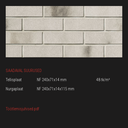
SAADAVAL SUURUSED
Tellisplaat
NF 240x71x14 mm
48 tk/m²
Nurgaplaat
NF 240x71x14x115 mm
Töötlemisjuhised.pdf