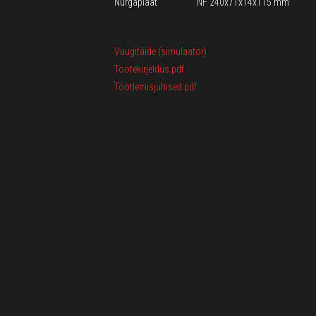
Nurgaplaat
NF 240x71x14x115 mm
Vuugitäide (simulaator)
Tootekirjeldus.pdf
Töötlemisjuhised.pdf