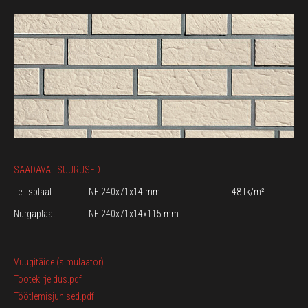
SAADAVAL SUURUSED
Tellisplaat
NF 240x71x14 mm
48 tk/m²
Nurgaplaat
NF 240x71x14x115 mm
Vuugitäide (simulaator)
Tootekirjeldus.pdf
Töötlemisjuhised.pdf