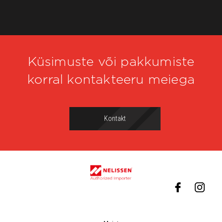
Küsimuste või pakkumiste
korral kontakteeru meiega
Kontakt