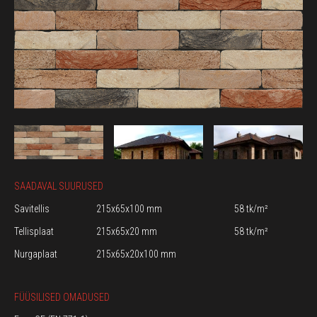
SAADAVAL SUURUSED
Savitellis
215x65x100 mm
58 tk/m²
Tellisplaat
215x65x20 mm
58 tk/m²
Nurgaplaat
215x65x20x100 mm
FÜÜSILISED OMADUSED