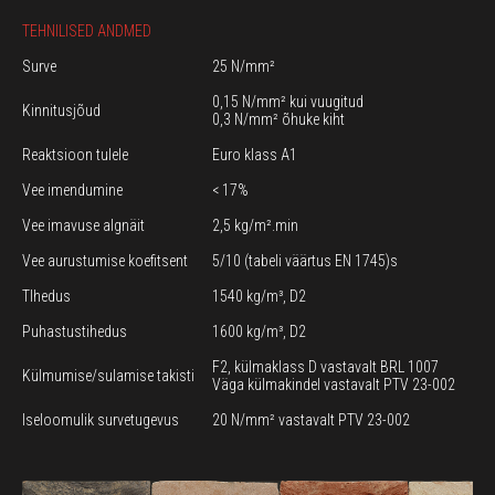
TEHNILISED ANDMED
Surve
25 N/mm²
0,15 N/mm² kui vuugitud
Kinnitusjõud
0,3 N/mm² õhuke kiht
Reaktsioon tulele
Euro klass A1
Vee imendumine
< 17%
Vee imavuse algnäit
2,5 kg/m².min
Vee aurustumise koefitsent
5/10 (tabeli väärtus EN 1745)s
TIhedus
1540 kg/m³, D2
Puhastustihedus
1600 kg/m³, D2
F2, külmaklass D vastavalt BRL 1007
Külmumise/sulamise takisti
Väga külmakindel vastavalt PTV 23-002
Iseloomulik survetugevus
20 N/mm² vastavalt PTV 23-002