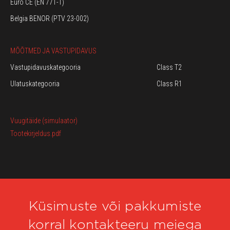
Euro CE (EN 771-1)
Belgia BENOR (PTV 23-002)
MÕÕTMED JA VASTUPIDAVUS
Vastupidavuskategooria
Class T2
Ulatuskategooria
Class R1
Vuugitäide (simulaator)
Tootekirjeldus.pdf
Küsimuste või pakkumiste
korral kontakteeru meiega