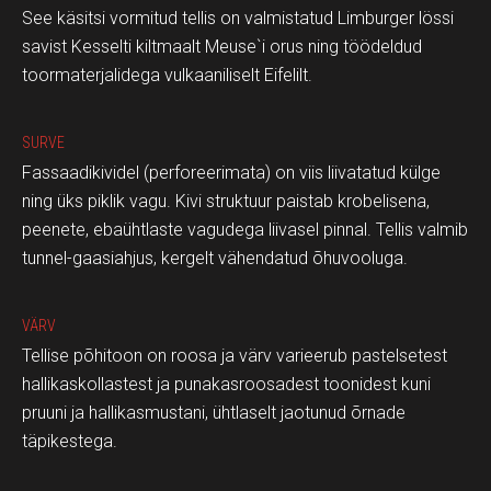
See käsitsi vormitud tellis on valmistatud Limburger lössi
savist Kesselti kiltmaalt Meuse`i orus ning töödeldud
toormaterjalidega vulkaaniliselt Eifelilt.
SURVE
Fassaadikividel (perforeerimata) on viis liivatatud külge
ning üks piklik vagu. Kivi struktuur paistab krobelisena,
peenete, ebaühtlaste vagudega liivasel pinnal. Tellis valmib
tunnel-gaasiahjus, kergelt vähendatud õhuvooluga.
VÄRV
Tellise põhitoon on roosa ja värv varieerub pastelsetest
hallikaskollastest ja punakasroosadest toonidest kuni
pruuni ja hallikasmustani, ühtlaselt jaotunud õrnade
täpikestega.