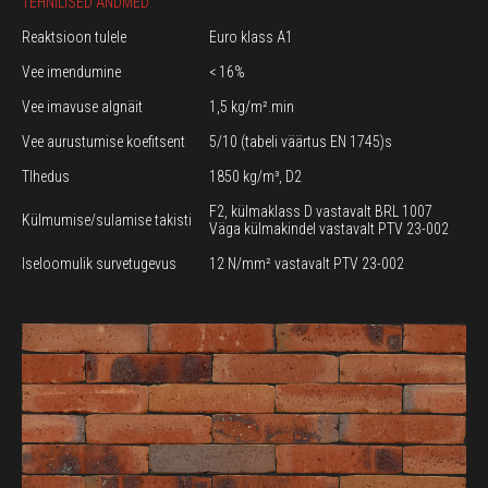
TEHNILISED ANDMED
Reaktsioon tulele
Euro klass A1
Vee imendumine
< 16%
Vee imavuse algnäit
1,5 kg/m².min
Vee aurustumise koefitsent
5/10 (tabeli väärtus EN 1745)s
TIhedus
1850 kg/m³, D2
F2, külmaklass D vastavalt BRL 1007
Külmumise/sulamise takisti
Väga külmakindel vastavalt PTV 23-002
Iseloomulik survetugevus
12 N/mm² vastavalt PTV 23-002