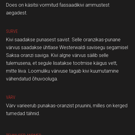
Does on käsitsi vormitud fassaadikivi ammustest
aegadest.
SURVE
Kivi saadakse punasest savist. Selle oranzikas-punane
värvus saadakse ühtlase Westerwaldi savisegu segamisel
Saksa oranzi saviga. Kivi algne värvus säilib selle
tulemusena, et segule lisatakse tootmise käigus vett,
mitte liiva. Loomuliku värvuse tagab kivi kuumutamine
vähendatud õhuvooluga.
VÄRV
Värv varieerub punakas-oranzist pruunini, milles on kerged
tumedad tähnid.