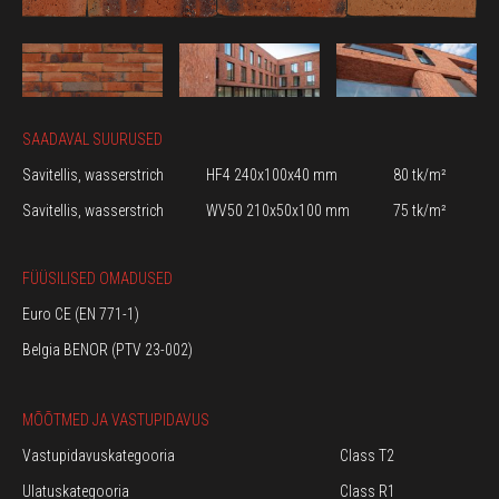
SAADAVAL SUURUSED
Savitellis, wasserstrich
HF4 240x100x40 mm
80 tk/m²
Savitellis, wasserstrich
WV50 210x50x100 mm
75 tk/m²
FÜÜSILISED OMADUSED
Euro CE (EN 771-1)
Belgia BENOR (PTV 23-002)
MÕÕTMED JA VASTUPIDAVUS
Vastupidavuskategooria
Class T2
Ulatuskategooria
Class R1