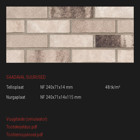
SAADAVAL SUURUSED
Tellisplaat
NF 240x71x14 mm
48 tk/m²
Nurgaplaat
NF 240x71x14x115 mm
Vuugitäide (simulaator)
Tootekirjeldus.pdf
Töötlemisjuhised.pdf