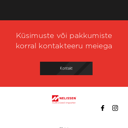
Küsimuste või pakkumiste
korral kontakteeru meiega
Kontakt