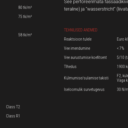
See perforeerimata fassaadikivi 
80 tk/m²
teraline) ja "wasserstricht" (liiv
75 tk/m²
TEHNILISED ANDMED
58 tk/m²
Reaktsioon tulele
Euro k
Vee imendumine
< 7%
Vee aurustumise koefitsent
5/10 (
TIhedus
1900 k
F2, kü
Külmumise/sulamise takisti
Väga k
Iseloomulik survetugevus
30 N/m
Class T2
Class R1