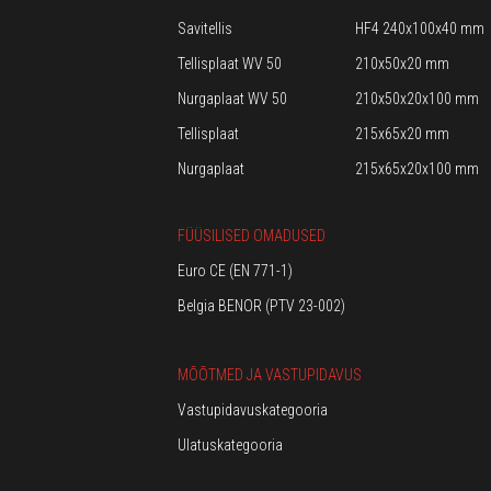
Savitellis
HF4 240x100x40 mm
Tellisplaat WV 50
210x50x20 mm
Nurgaplaat WV 50
210x50x20x100 mm
Tellisplaat
215x65x20 mm
Nurgaplaat
215x65x20x100 mm
FÜÜSILISED OMADUSED
Euro CE (EN 771-1)
Belgia BENOR (PTV 23-002)
MÕÕTMED JA VASTUPIDAVUS
Vastupidavuskategooria
Ulatuskategooria