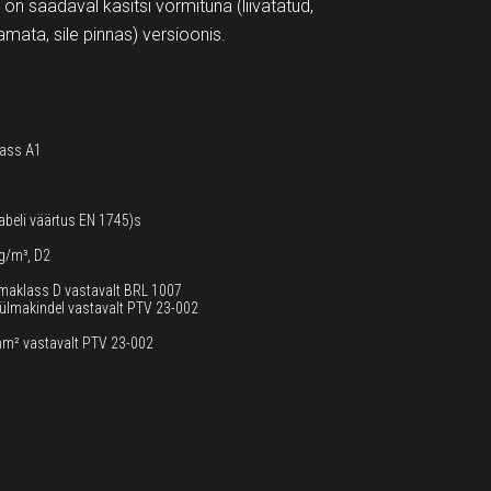
on saadaval käsitsi vormituna (liivatatud,
atamata, sile pinnas) versioonis.
lass A1
tabeli väärtus EN 1745)s
g/m³, D2
lmaklass D vastavalt BRL 1007
ülmakindel vastavalt PTV 23-002
m² vastavalt PTV 23-002