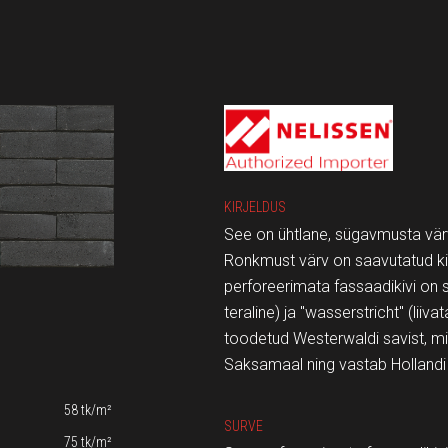
KIRJELDUS
See on ühtlane, sügavmusta värvi
Ronkmust värv on saavutatud kiv
perforeerimata fassaadikivi on s
teraline) ja "wasserstricht" (liiva
toodetud Westerwaldi savist, m
Saksamaal ning vastab Hollandi
58 tk/m²
SURVE
75 tk/m²