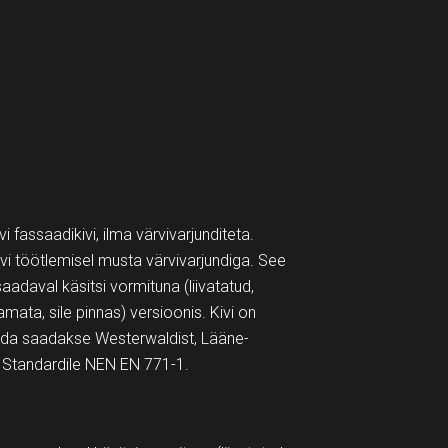
 fassaadikivi, ilma värvivarjunditeta.
i töötlemisel musta värvivarjundiga. See
aadaval käsitsi vormituna (liivatatud,
tamata, sile pinnas) versioonis. Kivi on
ida saadakse Westerwaldist, Lääne-
 Standardile NEN EN 771-1.