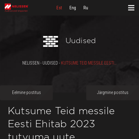
Est
Eng
Ru
Uudised
NELISSEN - UUDISED -
KUTSUME TEID MESSILE EESTI EHITAB 2023 TUTVUMA UUTE TOODETEGA.
Eelmine postitus
Järgmine postitus
Kutsume Teid messile
Eesti Ehitab 2023
tutvuma uute