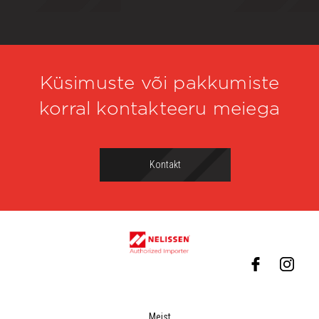
Küsimuste või pakkumiste
korral kontakteeru meiega
Kontakt
Meist