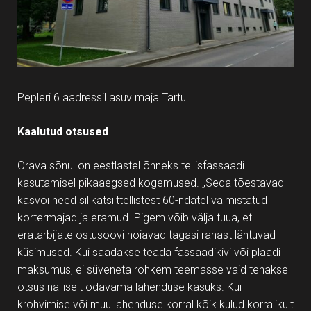
Pepleri 6 aadressil asuv maja Tartu
Kaalutud otsused
Orava sõnul on eestlastel õnneks tellisfassaadi
kasutamisel pikaaegsed kogemused. „Seda tõestavad
kasvõi need silikatsiittellistest 60-ndatel valmistatud
kortermajad ja eramud. Pigem võib välja tuua, et
eratarbijate ostusoovi hoiavad tagasi rahast lähtuvad
küsimused. Kui saadakse teada fassaadikivi või plaadi
maksumus, ei süveneta rohkem teemasse vaid tehakse
otsus näiliselt odavama lahenduse kasuks. Kui
krohvimise või muu lahenduse korral kõik kulud korralikult