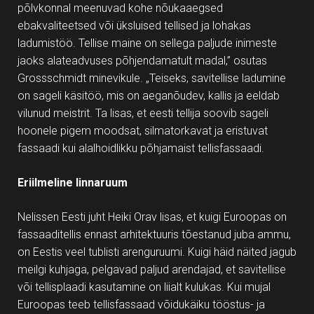
põlvkonnal meenuvad kohe nõukaaegsed
ebakvaliteetsed või üksluised tellised ja lohakas
ladumistöö. Tellise maine on sellega paljude inimeste
jaoks alateadvuses põhjendamatult madal,” osutas
Grossschmidt minevikule. „Teiseks, savitellise ladumine
on sageli käsitöö, mis on aeganõudev, kallis ja eeldab
vilunud meistrit. Ta lisas, et eesti tellija soovib sageli
hoonele pigem moodsat, silmatorkavat ja eristuvat
fassaadi kui alalhoidlikku põhjamaist tellisfassaadi.
Eriilmeline linnaruum
Nelissen Eesti juht Heiki Orav lisas, et kuigi Euroopas on
fassaaditellis ennast arhitektuuris tõestanud juba ammu,
on Eestis veel tublisti arenguruumi. Kuigi häid näited jagub
meilgi kuhjaga, pelgavad paljud arendajad, et savitellise
või tellisplaadi kasutamine on liialt kulukas. Kui mujal
Euroopas teeb tellisfassaad võidukäiku tööstus- ja