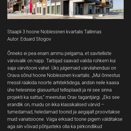
Staapli 3 hoone Noblessneri kvartalis Tallinnas
Autor: Eduard Stogov
Õnneks ei pea enam ammu pelgama, et savitelliste
värvivalik on napp. Tarbijad saavad valida rohkem kui
saja värvitooni vahel. Üks julgemaid värvilahendusi on
Orava sõnul hoone Noblessneri kvartalis. „Mul õnnestus
messil rääkida noorte arhitektidega, andsin neile kaasa
ühe helesinise glasuuritud tellisplaadi ja nii see sinna
projekti ka sattus,” meenutas Orav tagantjärgi. „Eks see
erandlik on, muidu on ikka klassikalised värvid –
tumedamad, heledamad toonid ja aegajalt proovitakse
muid variatsioone. Väga erksaid toone pigem välditakse
aga siin võivad põhjusteks olla ka piirkondlikud