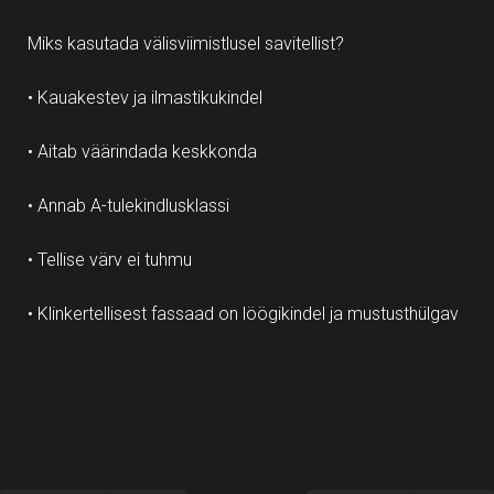
Miks kasutada välisviimistlusel savitellist?
• Kauakestev ja ilmastikukindel
• Aitab väärindada keskkonda
• Annab A-tulekindlusklassi
• Tellise värv ei tuhmu
• Klinkertellisest fassaad on löögikindel ja mustusthülgav