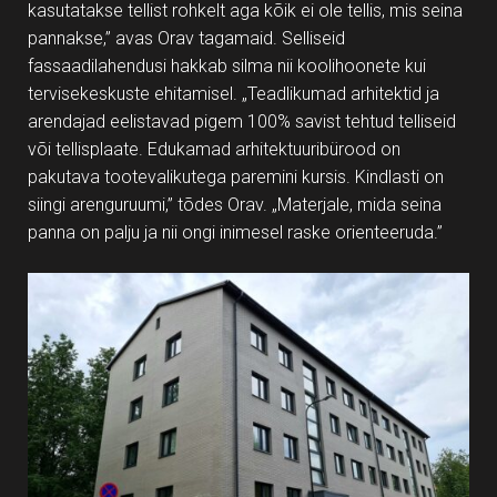
kasutatakse tellist rohkelt aga kõik ei ole tellis, mis seina
pannakse,” avas Orav tagamaid. Selliseid
fassaadilahendusi hakkab silma nii koolihoonete kui
tervisekeskuste ehitamisel. „Teadlikumad arhitektid ja
arendajad eelistavad pigem 100% savist tehtud telliseid
või tellisplaate. Edukamad arhitektuuribürood on
pakutava tootevalikutega paremini kursis. Kindlasti on
siingi arenguruumi,” tõdes Orav. „Materjale, mida seina
panna on palju ja nii ongi inimesel raske orienteeruda.”