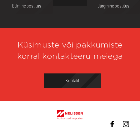
Eelmine postitus
Järgmine postitus
Küsimuste või pakkumiste
korral kontakteeru meiega
Kontakt