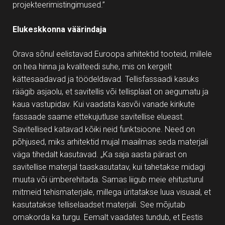
projekteerimistingimused.”
Elukeskkonna väärindaja
Orava sõnul eelistavad Euroopa arhitektid tooteid, millele
on hea hinna ja kvaliteedi suhe, mis on kergelt
kättesaadavad ja töödeldavad. Tellisfassaadi kasuks
räägib asjaolu, et savitellis või tellisplaat on aegumatu ja
kaua vastupidav. Kui vaadata kasvõi vanade kirikute
fassaade saame ettekujutluse savitellise elueast.
Savitellised katavad kõiki neid funktsioone. Need on
põhjused, miks arhitektid mujal maailmas seda materjali
väga tihedalt kasutavad. „Ka saja aasta pärast on
savitellise materjal taaskasutatav, kui tahetakse midagi
muuta või ümberehitada. Samas liigub meie ehitusturul
mitmeid tehismaterjale, millega üritatakse luua visuaal, et
kasutatakse telliselaadset materjali. See mõjutab
omakorda ka turgu. Eemalt vaadates tundub, et Eestis