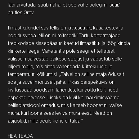
läbi arvutada, saab näha, et see vahe polegi nii suur,”
arutles Orav.
Ilmastikukindel savitellis on jätkusuutlik, kauakestev ja
hooldusvaba. Nii on nii mitmedki Tartu kortermajade
trepikodade sissepääsud kaetud ilmastiku- ja löögikindla
klinkertellisega. Vähetähtis pole seegi, et tellistest
välissein salvestab päikese soojust ja vabastab selle
hiljem majja, mis aitab vähendada küttekulusid ja
temperatuuri kõikumisi. „Talvel on selline maja õdusalt
soe ja suvel mõnusalt jahe. Pikas perspektiivis on
kivifassaad soodsam lahendus, kui võtta kõik need
aspektid arvesse. Lisaks on kivil ka märkimisväärne
heliisolatsiooni omadus, mis kaitseb hoonet nii välise
müra, kui hoone sees leviva müra eest. Need on
asjaolud, mille peale kohe ei tulda.”
HEA TEADA