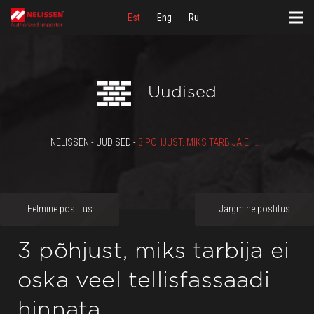
Est
Eng
Ru
Uudised
NELISSEN - UUDISED -
3 PÕHJUST, MIKS TARBIJA EI OSKA VEEL TELLISFASSAADI HINNATA.
Eelmine postitus
Järgmine postitus
3 põhjust, miks tarbija ei
oska veel tellisfassaadi
hinnata.