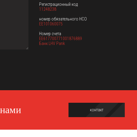
Регистрационный код
11248238
номер обязательного НСО
EE101060075
Номер счета
EE617700771001876889
Банк LHV Pank
 нами
контакт