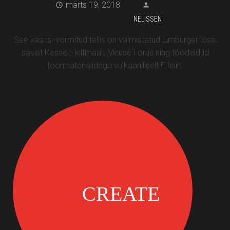
märts 19, 2018
NELISSEN
See käsitsi-vormitud tellis on valmistatud Limburger lössi
savist Kesselti kiltmaalt Meuse`i orus ning töödeldud
toormaterjalidega vulkaaniliselt Eifelilt.