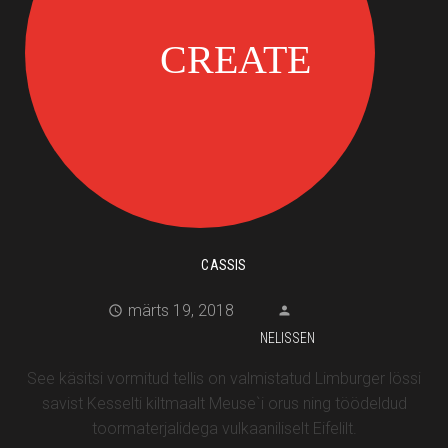
CASSIS
märts 19, 2018
NELISSEN
See käsitsi vormitud tellis on valmistatud Limburger lössi
savist Kesselti kiltmaalt Meuse`i orus ning töödeldud
toormaterjalidega vulkaaniliselt Eifelilt.