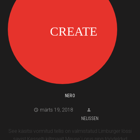
NERO
märts 19, 2018
NELISSEN
See käsitsi vormitud tellis on valmistatud Limburger lössi
savist Kesselti kiltmaalt Meuse`i orus ning töödeldud