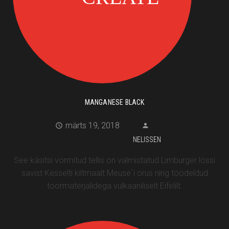
MANGANESE BLACK
märts 19, 2018
NELISSEN
See käsitsi vormitud tellis on valmistatud Limburger lössi
savist Kesselti kiltmaalt Meuse`i orus ning töödeldud
toormaterjalidega vulkaaniliselt Eifelilt.