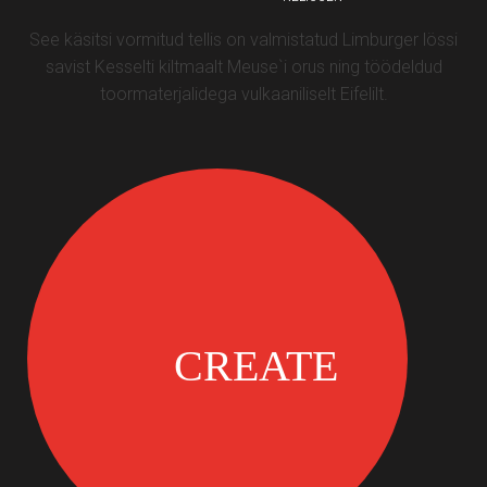
See käsitsi vormitud tellis on valmistatud Limburger lössi
savist Kesselti kiltmaalt Meuse`i orus ning töödeldud
toormaterjalidega vulkaaniliselt Eifelilt.