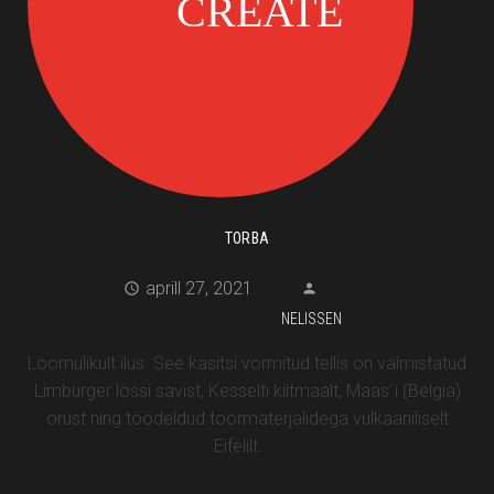
TORBA
aprill 27, 2021
NELISSEN
Loomulikult ilus. See käsitsi vormitud tellis on valmistatud
Limburger lössi savist, Kesselti kiltmaalt, Maas´i (Belgia)
orust ning töödeldud toormaterjalidega vulkaaniliselt
Eifelilt.