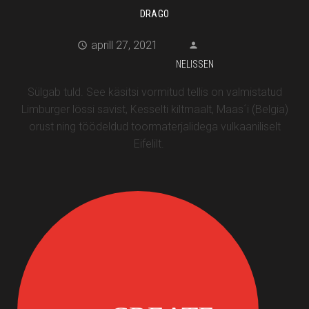
DRAGO
aprill 27, 2021
NELISSEN
Sülgab tuld. See käsitsi vormitud tellis on valmistatud
Limburger lössi savist, Kesselti kiltmaalt, Maas´i (Belgia)
orust ning töödeldud toormaterjalidega vulkaaniliselt
Eifelilt.