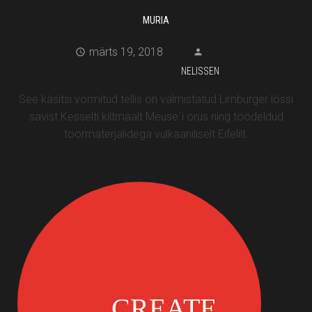
MURIA
märts 19, 2018
NELISSEN
See käsitsi vormitud tellis on valmistatud Limburger lössi
savist Kesselti kiltmaalt Meuse`i orus ning töödeldud
toormaterjalidega vulkaaniliselt Eifelilt.