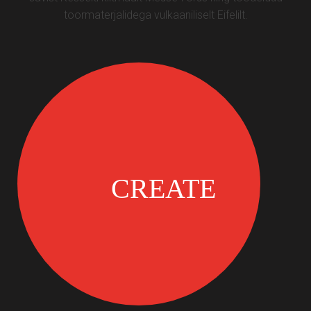
toormaterjalidega vulkaaniliselt Eifelilt.